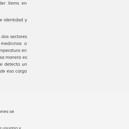
der ítems en
e identidad y
s dos sectores
medicinas o
temperatura en
esa manera es
e detecta un
 de esa carga
ones se
 usuario y