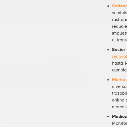
Cadena
suminis
rastrea
reduci
impuest
el tran
Sector 
renova
hasta 
cumpla 
Marketi
diverso
trazabi
online 
marcas 
Medios
Monito