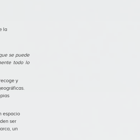
e la
 que se puede
mente todo lo
recoge y
eográficas.
opias
n espacio
eden ser
arca, un