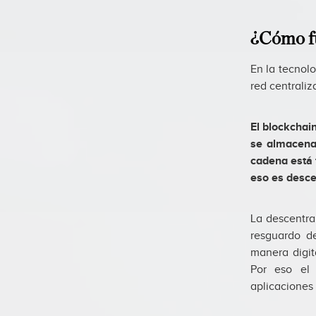
¿Cómo fu
En la tecnol
red centraliz
El blockchai
se almacena 
cadena está 
eso es desce
La descentra
resguardo d
manera digit
Por eso e
aplicaciones 