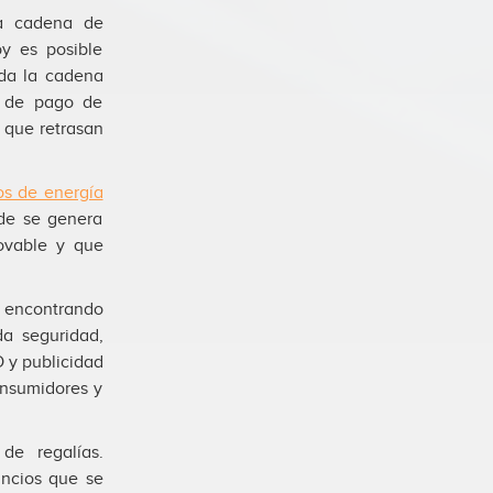
a cadena de
oy es posible
oda la cadena
l de pago de
s que retrasan
sos de energía
nde se genera
ovable y que
 encontrando
da seguridad,
O y publicidad
onsumidores y
de regalías.
uncios que se