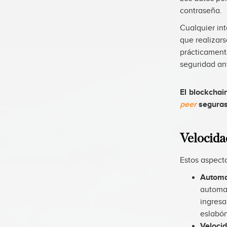
contraseña.
Cualquier int
que realizar
prácticament
seguridad an
El blockchai
peer
segura
Velocidad
Estos aspecto
Automa
automa
ingresa
eslabón
Velocid