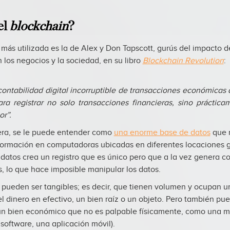
el
blockchain
?
 más utilizada es la de Alex y Don Tapscott, gurús del impacto d
 los negocios y la sociedad, en su libro
Blockchain Revolution
:
 contabilidad digital incorruptible de transacciones económicas
ra registrar no solo transacciones financieras, sino práctica
or”.
ra, se le puede entender como
una enorme base de datos
que 
ormación en computadoras ubicadas en diferentes locaciones g
datos crea un registro que es único pero que a la vez genera c
, lo que hace imposible manipular los datos.
s pueden ser tangibles; es decir, que tienen volumen y ocupan u
el dinero en efectivo, un bien raíz o un objeto. Pero también pu
(un bien económico que no es palpable físicamente, como una m
software, una aplicación móvil).