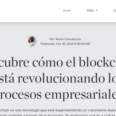
Inicio
MBA
E
Por:
María Concepción
Publicado: Oct 30, 2023 9:00:00 AM
cubre cómo el blockc
stá revolucionando l
rocesos empresarial
kchain es una tecnología que está experimentando un crecimiento expo
ando múltiples sectores de la economía. Te explicamos qué es y cuál es