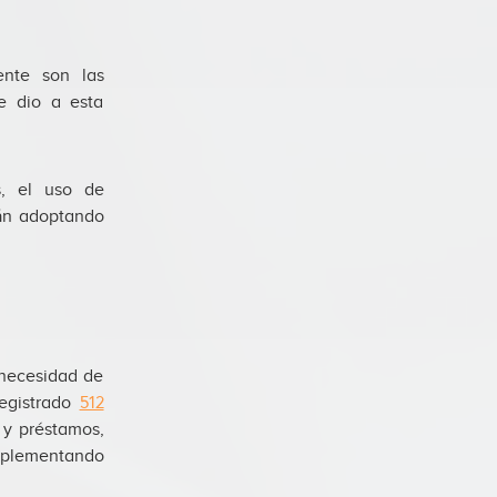
ente son las
e dio a esta
s, el uso de
án adoptando
 necesidad de
egistrado
512
 y préstamos,
implementando