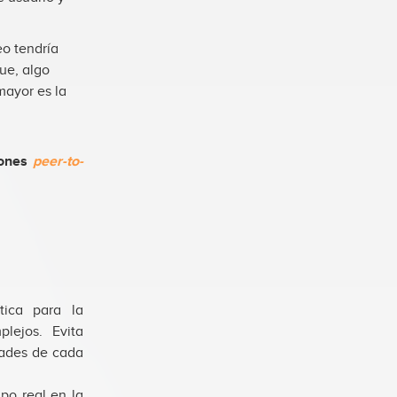
eo tendría
ue, algo
mayor es la
iones
peer-to-
tica para la
lejos. Evita
dades de cada
mpo real en la