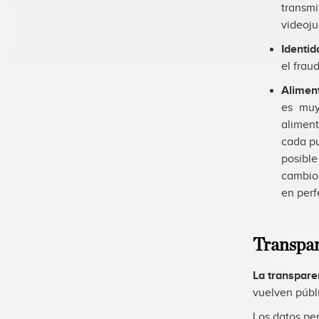
transm
videoju
Identid
el frau
Aliment
es muy
aliment
cada pu
posibl
cambio 
en perf
Transpar
La transpare
vuelven públi
Los datos pe