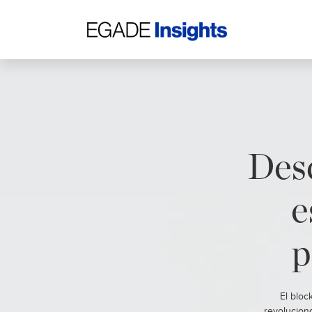
Des
e
p
El bloc
revolucion