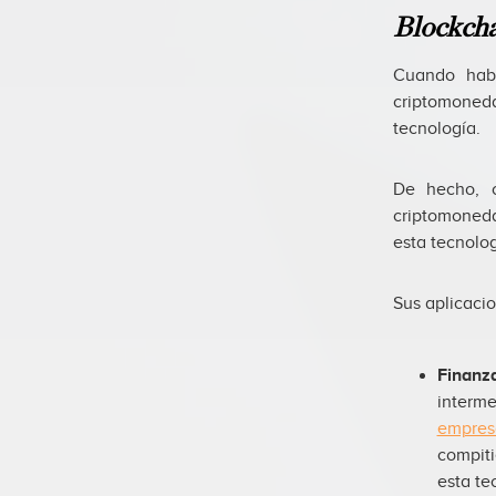
Blockch
Cuando ha
criptomoned
tecnología.
De hecho, c
criptomoneda
esta tecnolog
Sus aplicacio
Finanz
interme
empresa
compiti
esta te