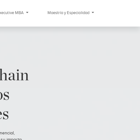
xecutive MBA
Maestría y Especialidad
hain
os
es
nencial,
 su impacto