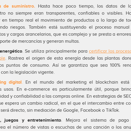
 de suministro
.
Hasta hace poco tiempo, los datos de l
tro no siempre eran transparentes, confiables o visibles. H
r en tiempo real el movimiento de productos a lo largo de t
endo riesgos. También está sustituyendo el proceso manua
os y cargos arancelarios, que es complejo y se presta a errore
sporte de mercancías y generan multas.
energético
. Se utiliza principalmente para
certificar los proce
ble
. Rastrea el origen de esta energía desde las plantas do
los puntos de consumo. Así se garantiza que sea 100% ren
con la legislación vigente.
ng digital
.
En el mundo del marketing el blockchain está
s usos. En e-commerce es particularmente útil, porque brin
lidad y confiabilidad a las compras online. En estrategias de SE
se espera un cambio radical, en el que el intercambio entre c
será directo, sin mediación de Google, Facebook o TikTok.
, juegos y entretenimiento
. Mejora el sistema de pago 
rea el número de vistas o escuchas de una canción o los an