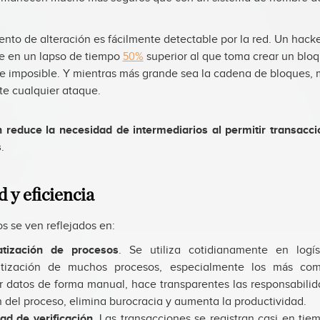
ento de alteración es fácilmente detectable por la red. Un hack
se en un lapso de tiempo
50%
superior al que toma crear un bloq
e imposible. Y mientras más grande sea la cadena de bloques, 
te cualquier ataque.
n reduce la necesidad de intermediarios al permitir transacc
s
.
 y eficiencia
s se ven reflejados en:
tización de procesos
. Se utiliza cotidianamente en logís
tización de muchos procesos, especialmente los más comp
r datos de forma manual, hace transparentes las responsabili
 del proceso, elimina burocracia y aumenta la productividad.
ad de verificación
. Las transacciones se registran casi en tie