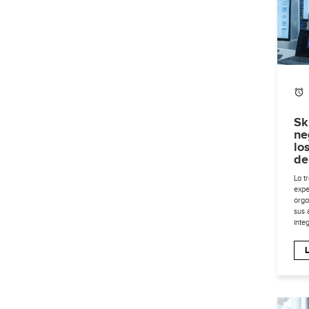
Sk
ne
lo
de
La t
expe
orga
sus 
integ
L