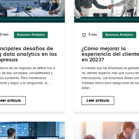
5 min
5 min
Business Analytics
Business Analytics
incipales desafíos de
¿Cómo mejorar la
g data analytics en las
experiencia del client
presas
en 2023?
ntorno de los negocios se define hoy a
A medida que las empresas se globaliz
ir de dos conceptos: competitividad y
los clientes esperan más que nunca de
io constante. Para mantenerse
interacciones. Las empresas deben to
vante y seguir a la vanguardia, tu...
medidas ahora para asegurarse de qu
están...
eer artículo
Leer artículo