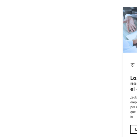
La
no
el
¿Sab
empl
por 
que 
la...
L