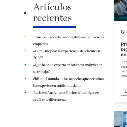
Artículos
recientes
Principales desafíos de big data analytics en las
Pr
empresas
bi
¿Cómo mejorar la experiencia del cliente en
em
2023?
El e
¿Qué hace un experto en business analytics en
part
camb
su trabajo?
rele
Skills del mundo de los negocios que necesitan
los expertos en análisis de datos
L
Business Analytics vs Business Intelligence
¿cuál es la diferencia?