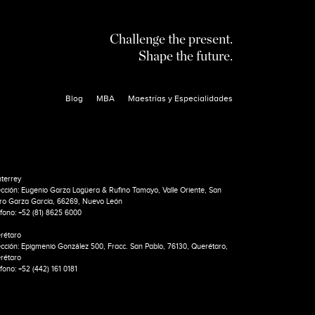
Challenge the present.
Shape the future.
Blog
MBA
Maestrías y Especialidades
terrey
ección: Eugenio Garza Lagüera & Rufino Tamayo, Valle Oriente, San
ro Garza García, 66269, Nuevo León
éfono: +52 (81) 8625 6000
rétaro
ección: Epigmenio González 500, Fracc. San Pablo, 76130, Querétaro,
rétaro
fono: +52 (442) 161 0181