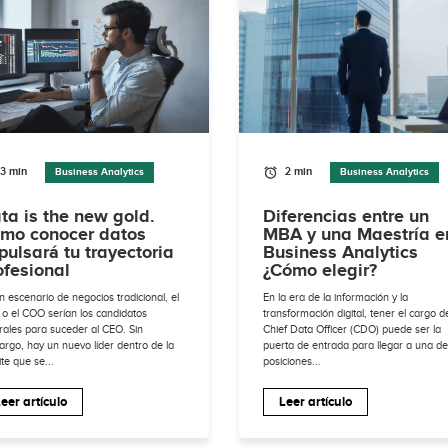
3 min
2 min
Business Analytics
Business Analytics
ta is the new gold.
Diferencias entre un
mo conocer datos
MBA y una Maestría e
pulsará tu trayectoria
Business Analytics
ofesional
¿Cómo elegir?
n escenario de negocios tradicional, el
En la era de la información y la
o el COO serían los candidatos
transformación digital, tener el cargo d
rales para suceder al CEO. Sin
Chief Data Officer (CDO) puede ser la
rgo, hay un nuevo líder dentro de la
puerta de entrada para llegar a una de
ite que se...
posiciones...
eer artículo
Leer artículo