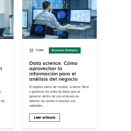
3 min
Business Analytics
Data science. Cómo
n
aprovechar la
información para el
análisis del negocio
El objetivo último de recabar, ordenar, filtrar
e
y gestionar los miles de datos que se
generan dentro de una empresa es
 las
detonar las ventas e impulsar sus
utilidades....
Leer artículo