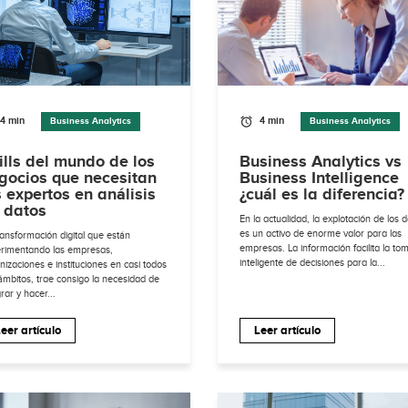
4 min
4 min
Business Analytics
Business Analytics
ills del mundo de los
Business Analytics vs
gocios que necesitan
Business Intelligence
s expertos en análisis
¿cuál es la diferencia?
 datos
En la actualidad, la explotación de los 
es un activo de enorme valor para las
ransformación digital que están
empresas. La información facilita la to
rimentando las empresas,
inteligente de decisiones para la...
nizaciones e instituciones en casi todos
ámbitos, trae consigo la necesidad de
rar y hacer...
eer artículo
Leer artículo