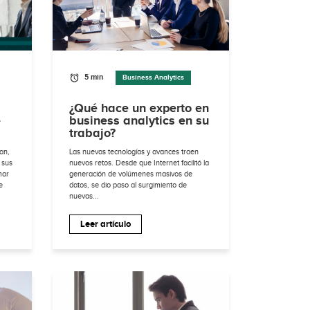
5 min
Business Analytics
¿Qué hace un experto en
e
business analytics en su
trabajo?
an,
Las nuevas tecnologías y avances traen
 sus
nuevos retos. Desde que Internet facilitó la
mar
generación de volúmenes masivos de
e
datos, se dio paso al surgimiento de
nuevas...
Leer artículo