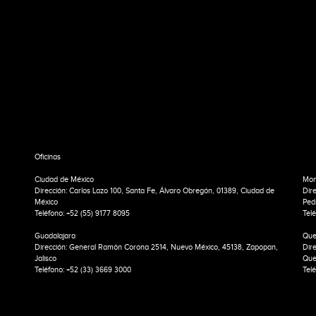
Oficinas
Ciudad de México
Mon
Dirección: Carlos Lazo 100, Santa Fe, Álvaro Obregón, 01389, Ciudad de
Dir
México
Ped
Teléfono: +52 (55) 9177 8095
Tel
Guadalajara
Que
Dirección: General Ramón Corona 2514, Nuevo México, 45138, Zapopan,
Dir
Jalisco
Que
Teléfono: +52 (33) 3669 3000
Telé