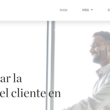
Inicio
MBA
E
r la
el cliente en