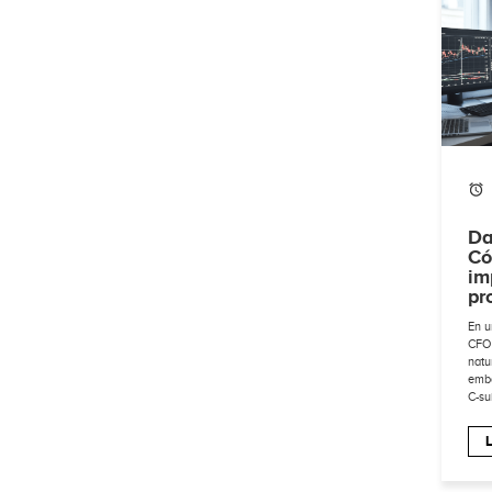
Da
Có
im
pr
En u
CFO 
natu
emba
C-su
L