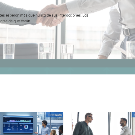
ntes esperan más que nunca de sus interacciones. Las
rse de que están...