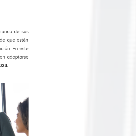
 nunca de sus
 de que están
ción. En este
den adoptarse
023.