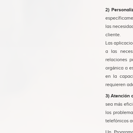
2) Personali
específicame
las necesidad
cliente.
Las aplicacio
a las neces
relaciones p
orgánica a e
en la capac
requieren adq
3) Atención a
sea más efici
los problema
telefónicos a
Un Programa