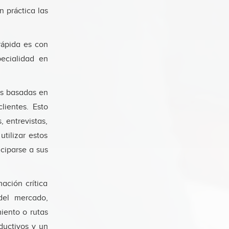
 práctica las
rápida es con
ecialidad en
as basadas en
lientes. Esto
, entrevistas,
utilizar estos
ciparse a sus
mación crítica
 del mercado,
iento o rutas
ductivos y un