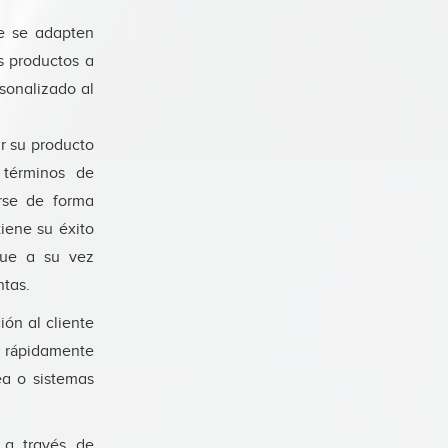
e se adapten
s productos a
rsonalizado al
ar su producto
 términos de
arse de forma
iene su éxito
que a su vez
ntas.
ón al cliente
er rápidamente
ea o sistemas
 a través de