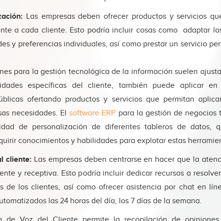
zación:
Las empresas deben ofrecer productos y servicios qu
nte a cada cliente. Esto podría incluir cosas como adaptar lo
es y preferencias individuales, así como prestar un servicio pe
nes para la gestión tecnológica de la información suelen ajust
idades específicas del cliente, también puede aplicar en
úblicas ofertando productos y servicios que permitan aplic
sas necesidades. El
software ERP
para la gestión de negocios t
idad de personalización de diferentes tableros de datos, 
uirir conocimientos y habilidades para explotar estas herramie
l cliente:
Las empresas deben centrarse en hacer que la atenci
ente y receptiva. Esto podría incluir dedicar recursos a resolv
s de los clientes, así como ofrecer asistencia por chat en lín
utomatizados las 24 horas del día, los 7 días de la semana.
 de Voz del Cliente permite la recopilación de opiniones