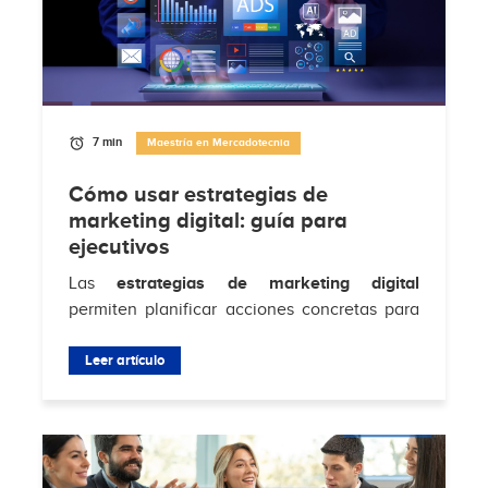
7 min
Maestría en Mercadotecnia
Cómo usar estrategias de
marketing digital: guía para
ejecutivos
Las
estrategias de marketing digital
permiten planificar acciones concretas para
atraer clientes, aumentar conversiones y
fortalecer la relación con la audiencia en...
Leer artículo