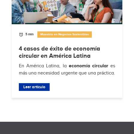
5 min
Maestría en Negocios Sostenibles
4 casos de éxito de economía
circular en América Latina
En América Latina, la
economía circular
es
más una necesidad urgente que una práctica.
Según
Hub de Economía Circular de
Residuos Sólidos Municipales
Leer artículo
, solo el 4% de
los...