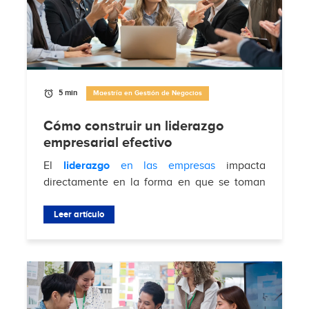
5 min
Maestría en Gestión de Negocios
Cómo construir un liderazgo
empresarial efectivo
El
liderazgo
en las empresas
impacta
directamente en la forma en que se toman
decisiones, se gestionan equipos y se
enfrentan desafíos del mercado. Según
Leer artículo
Brimco
, el 88%...