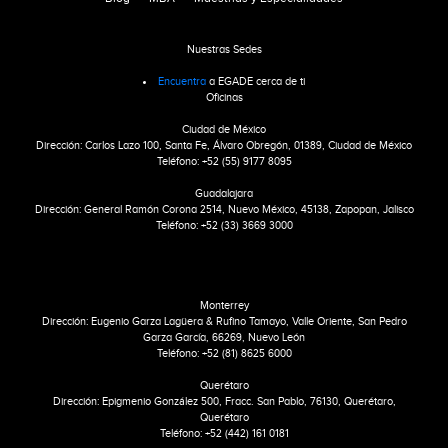
Nuestras Sedes
Encuentra
a EGADE cerca de ti
Oficinas
Ciudad de México
Dirección: Carlos Lazo 100, Santa Fe, Álvaro Obregón, 01389, Ciudad de México
Teléfono: +52 (55) 9177 8095
Guadalajara
Dirección: General Ramón Corona 2514, Nuevo México, 45138, Zapopan, Jalisco
Teléfono: +52 (33) 3669 3000
Monterrey
Dirección: Eugenio Garza Lagüera & Rufino Tamayo, Valle Oriente, San Pedro
Garza García, 66269, Nuevo León
Teléfono: +52 (81) 8625 6000
Querétaro
Dirección: Epigmenio González 500, Fracc. San Pablo, 76130, Querétaro,
Querétaro
Teléfono: +52 (442) 161 0181