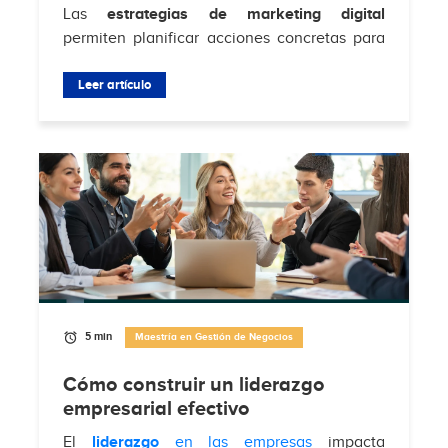
Las
estrategias de marketing digital
permiten planificar acciones concretas para
atraer clientes, aumentar conversiones y
fortalecer la relación con la audiencia en...
Leer artículo
5 min
Maestría en Gestión de Negocios
Cómo construir un liderazgo
empresarial efectivo
El
liderazgo
en las empresas
impacta