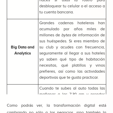
haces si usas tu rostro para
desbloquear tu celular o el acceso a
tu cuenta bancaria.
Grandes cadenas hoteleras han
acumulado por años miles de
millones de
bytes
de información de
sus huéspedes. Si eres miembro de
Big Data and
su club y acudes con frecuencia,
Analytics
seguramente al llegar a sus hoteles
ya saben qué tipo de habitación
necesitas, qué platillos y vinos
prefieres, así como las actividades
deportivas que te gusta practicar.
Cuando te subes al auto todas las
mañanas a las 7:30 am y prendes
Waze, esta
app
automáticamente ––
Como podrás ver, la transformación digital está
sin que le des la instrucción–– activa
la ruta hacia tu oficina.
Machine
cambiando no sólo a los negocios, sino también la