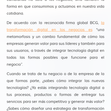
Learning
es una de las aplicaciones
forma en que consumimos y actuamos en nuestra vida
de Inteligencia Artificial y se refiere
cotidiana.
Machine
a la capacidad de máquina y
De acuerdo con la reconocida firma global BCG,
la
Learning
aplicaciones de ‘aprender’
información y luego predecir qué
transformación digital en los negocios es
“una
debe hacer en el futuro.
metamorfosis y un cambio fundamental de cómo las
Seguramente también has
empresas generan valor para sus líderes y también para
interactuado con un ‘
boot
’ o
sus usuarios, a través de integrar tecnología digital en
asistente virtual en la web. Si es así,
todas las formas posibles que funcione para el
ahora sabes que es parte de tu día a
negocio”.
día.
Cuando se trata de tu negocio o de la empresa de la
que formas parte, ¿sabes cómo integrar las nuevas
tecnologías? ¿Ya estás integrando tecnología digital a
tus procesos, productos o formas de entregar tus
servicios para ser más competitivo y generar más valor?
¿Sabes cómo diseñar una estrategia de transformación