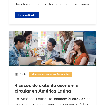
directamente en la forma en que se toman
decisiones, se gestionan equipos y se
enfrentan desafíos del mercado. Según
Leer artículo
Brimco
, el 88%...
5 min
Maestría en Negocios Sostenibles
4 casos de éxito de economía
circular en América Latina
En América Latina, la
economía circular
es
más una necesidad urgente que una práctica.