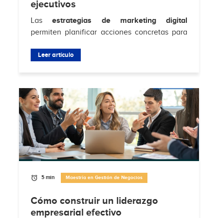
ejecutivos
Las
estrategias de marketing digital
permiten planificar acciones concretas para
atraer clientes, aumentar conversiones y
fortalecer la relación con la audiencia en...
Leer artículo
5 min
Maestría en Gestión de Negocios
Cómo construir un liderazgo
empresarial efectivo