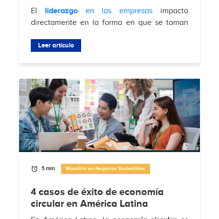
El
liderazgo
en las empresas
impacta
directamente en la forma en que se toman
decisiones, se gestionan equipos y se
enfrentan desafíos del mercado. Según
Leer artículo
Brimco
, el 88%...
5 min
Maestría en Negocios Sostenibles
4 casos de éxito de economía
circular en América Latina