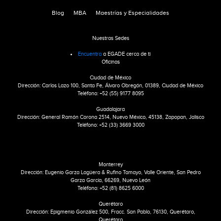
Blog
MBA
Maestrías y Especialidades
Nuestras Sedes
Encuentra
a EGADE cerca de ti
Oficinas
Ciudad de México
Dirección: Carlos Lazo 100, Santa Fe, Álvaro Obregón, 01389, Ciudad de México
Teléfono: +52 (55) 9177 8095
Guadalajara
Dirección: General Ramón Corona 2514, Nuevo México, 45138, Zapopan, Jalisco
Teléfono: +52 (33) 3669 3000
Monterrey
Dirección: Eugenio Garza Lagüera & Rufino Tamayo, Valle Oriente, San Pedro
Garza García, 66269, Nuevo León
Teléfono: +52 (81) 8625 6000
Querétaro
Dirección: Epigmenio González 500, Fracc. San Pablo, 76130, Querétaro,
Querétaro