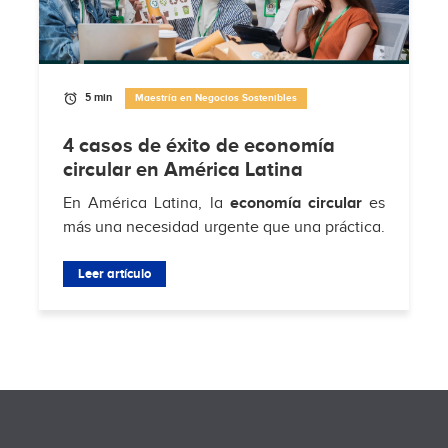
5 min
Maestría en Negocios Sostenibles
4 casos de éxito de economía
circular en América Latina
En América Latina, la
economía circular
es
más una necesidad urgente que una práctica.
Según
Hub de Economía Circular de
Residuos Sólidos Municipales
Leer artículo
, solo el 4% de
los...