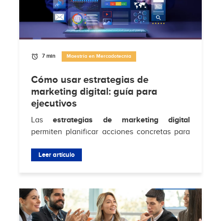
7 min
Maestría en Mercadotecnia
Cómo usar estrategias de
marketing digital: guía para
ejecutivos
Las
estrategias de marketing digital
permiten planificar acciones concretas para
atraer clientes, aumentar conversiones y
fortalecer la relación con la audiencia en...
Leer artículo