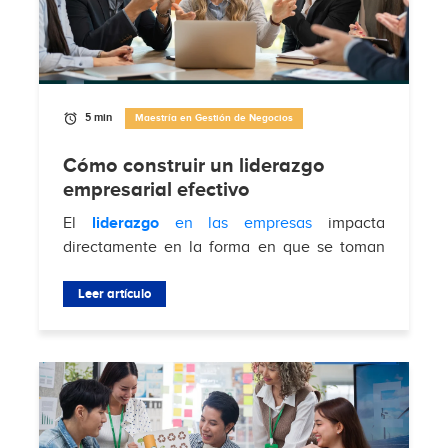
5 min
Maestría en Gestión de Negocios
Cómo construir un liderazgo
empresarial efectivo
El
liderazgo
en las empresas
impacta
directamente en la forma en que se toman
decisiones, se gestionan equipos y se
enfrentan desafíos del mercado. Según
Leer artículo
Brimco
, el 88%...