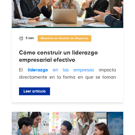
5 min
Maestría en Gestión de Negocios
Cómo construir un liderazgo
empresarial efectivo
El
liderazgo
en las empresas
impacta
directamente en la forma en que se toman
decisiones, se gestionan equipos y se
enfrentan desafíos del mercado. Según
Leer artículo
Brimco
, el 88%...