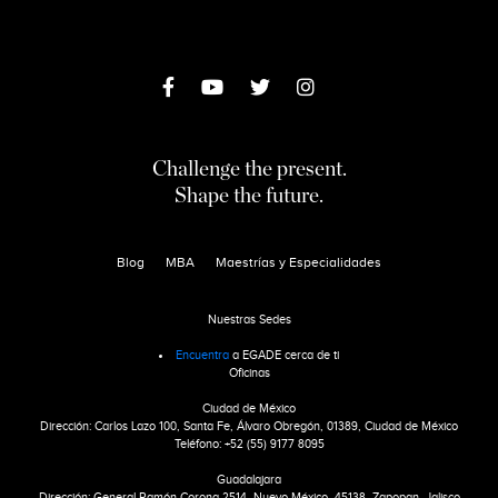
Challenge the present.
Shape the future.
Blog
MBA
Maestrías y Especialidades
Nuestras Sedes
Encuentra
a EGADE cerca de ti
Oficinas
Ciudad de México
Dirección: Carlos Lazo 100, Santa Fe, Álvaro Obregón, 01389, Ciudad de México
Teléfono: +52 (55) 9177 8095
Guadalajara
Dirección: General Ramón Corona 2514, Nuevo México, 45138, Zapopan, Jalisco