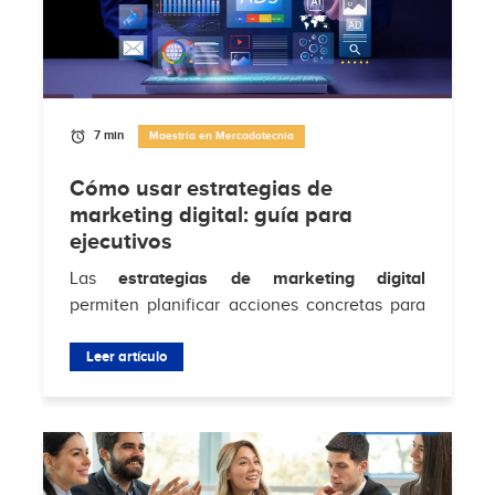
7 min
Maestría en Mercadotecnia
Cómo usar estrategias de
marketing digital: guía para
ejecutivos
Las
estrategias de marketing digital
permiten planificar acciones concretas para
atraer clientes, aumentar conversiones y
fortalecer la relación con la audiencia en...
Leer artículo