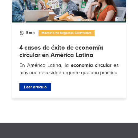
5 min
Maestría en Negocios Sostenibles
4 casos de éxito de economía
circular en América Latina
En América Latina, la
economía circular
es
más una necesidad urgente que una práctica.
Según
Hub de Economía Circular de
Residuos Sólidos Municipales
Leer artículo
, solo el 4% de
los...