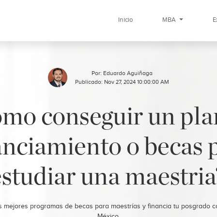
Inicio
MBA
E
Por:
Eduardo Aguiñaga
Publicado: Nov 27, 2024 10:00:00 AM
mo conseguir un pla
anciamiento o becas 
estudiar una maestria
 mejores programas de becas para maestrías y financia tu posgrado c
México.