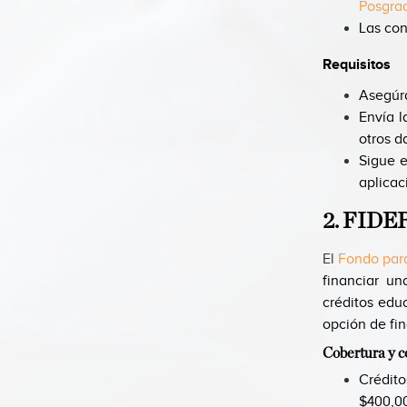
Posgrad
Las con
Requisitos
Asegúra
Envía l
otros d
Sigue e
aplicac
2. FIDE
El
Fondo para
financiar un
créditos edu
opción de fi
Cobertura y c
Crédit
$400,00