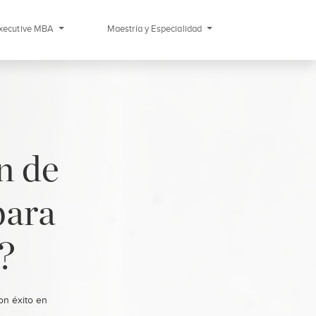
xecutive MBA
Maestría y Especialidad
n de
para
?
on éxito en