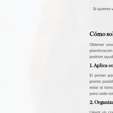
Si quieres 
Cómo soli
Obtener una
planificació
podrían ayud
1. Aplica c
El primer p
pronto posibl
estar al tan
para cada sol
2. Organiza
Llevar un co