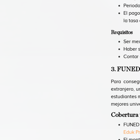
Periodo
El pago
la tasa
Requisitos
Ser mex
Haber s
Contar 
3. FUNED
Para conseg
extranjero, 
estudiantes 
mejores univ
Cobertura 
FUNED o
Eduk P
El mont