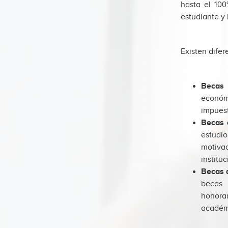
hasta el 100
estudiante y 
Existen difer
Becas 
económ
impuest
Becas 
estudi
motiva
institu
Becas 
becas 
honorar
académ