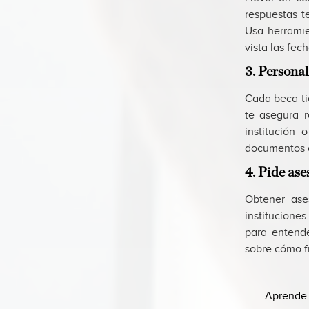
respuestas t
Usa herramie
vista las fec
3. Personal
Cada beca tie
te asegura r
institución
documentos c
4. Pide as
Obtener ase
instituciones
para entende
sobre cómo fi
Aprende