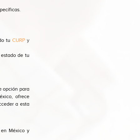
pecíficas.
ndo tu
CURP
y
 estado de tu
e opción
para
éxico
, ofrece
cceder a esta
 en México y