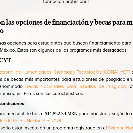
formación profesional.
n las opciones de financiación y becas para m
o
rsas opciones para estudiantes que buscan financiamiento para 
México. Estos son algunos de los programas más destacados:
HCYT
acional de Humanidades, Ciencias y Tecnologías (CONAHYCT)
s de becas más importantes para estudiantes de posgrado en
enominado
Becas Nacionales para Estudios de Posgrado
,
o
ensuales. Estas son sus características:
condiciones
ra mensual de hasta $14,852.39 MXN para maestrías, según lo q
or de Becas Nacionales 2024
.
sario estar inscrito en un programa registrado en el
Sistema Nac