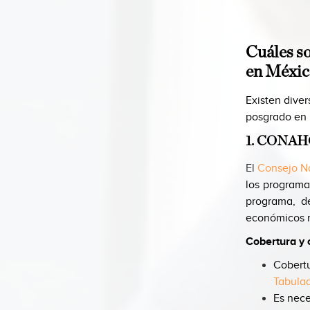
Cuáles so
en Méxic
Existen dive
posgrado en 
1. CONA
El
Consejo N
los programa
programa, d
económicos m
Cobertura y 
Cobertu
Tabulad
Es nece