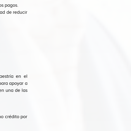
los pagos.
dad de reducir
estría en el
para apoyar a
en una de las
o crédito por
.