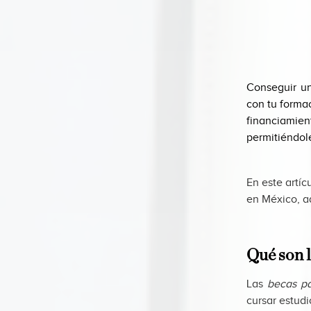
Conseguir un
con tu forma
financiamie
permitiéndol
En este artíc
en México, ad
Qué son l
Las
becas pa
cursar estud