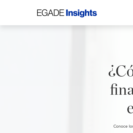
¿Có
fin
Conoce los