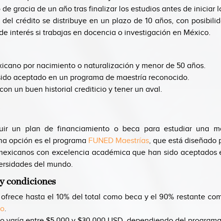
 de gracia de un año tras finalizar los estudios antes de iniciar 
 del crédito se distribuye en un plazo de 10 años, con posibili
 de interés si trabajas en docencia o investigación en México.
icano por nacimiento o naturalización y menor de 50 años.
ido aceptado en un programa de maestría reconocido.
con un buen historial crediticio y tener un aval.
uir un plan de financiamiento o beca para estudiar una ma
una opción es el programa
FUNED Maestrías
,
que está diseñado 
mexicanos con excelencia académica que han sido aceptados 
ersidades del mundo.
y condiciones
frece hasta el 10% del total como beca y el 90% restante com
ro
.
o varía entre $5,000 y $30,000 USD, dependiendo del programa