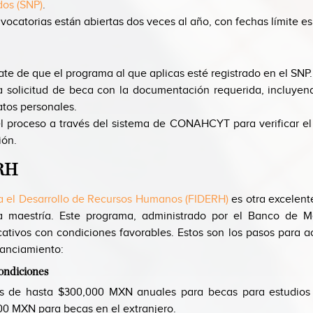
os (SNP)
.
vocatorias están abiertas dos veces al año, con fechas límite es
te de que el programa al que aplicas esté registrado en el SNP.
a solicitud de beca con la documentación requerida, incluye
atos personales.
l proceso a través del sistema de CONAHCYT para verificar el
ión.
RH
 el Desarrollo de Recursos Humanos (FIDERH)
es otra excelent
a maestría. Este programa, administrado por el
Banco de M
cativos con condiciones favorables. Estos son los pasos para a
nanciamiento:
ondiciones
os de hasta $300,000 MXN anuales para becas para estudios
0 MXN para becas en el extranjero.