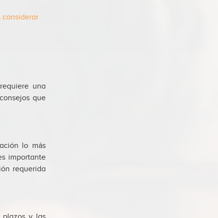
 considerar
requiere una
 consejos que
ación lo más
 es importante
ión requerida
 plazos y las