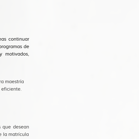
eas continuar
 programas de
y motivados,
ra maestría
eficiente.
s que desean
 la matrícula