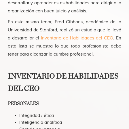
pragmático
desarrollar y aprender estas habilidades para dirigir a la
libre para elegir el
que considere el
Tendencia a
organización con buen juicio y análisis.
mejor camino
creer
En este mismo tenor, Fred Gibbons, académico de la
Confía en la mayor
Universidad de Stanford, realizó un estudio que le llevó
parte de la gente,
pero siempre
a desarrollar el
Inventario de Habilidades del CEO
. En
mantiene su
esta lista se muestra lo que todo profesionista debe
reserva
tener para alcanzar la cumbre profesional.
INVENTARIO DE HABILIDADES
DEL CEO
PERSONALES
Integridad / ética
Inteligencia analítica