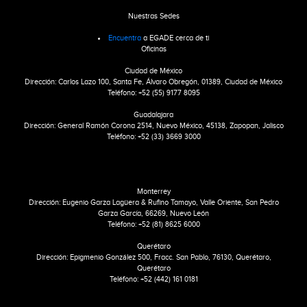
Nuestras Sedes
Encuentra
a EGADE cerca de ti
Oficinas
Ciudad de México
Dirección: Carlos Lazo 100, Santa Fe, Álvaro Obregón, 01389, Ciudad de México
Teléfono: +52 (55) 9177 8095
Guadalajara
Dirección: General Ramón Corona 2514, Nuevo México, 45138, Zapopan, Jalisco
Teléfono: +52 (33) 3669 3000
Monterrey
Dirección: Eugenio Garza Lagüera & Rufino Tamayo, Valle Oriente, San Pedro
Garza García, 66269, Nuevo León
Teléfono: +52 (81) 8625 6000
Querétaro
Dirección: Epigmenio González 500, Fracc. San Pablo, 76130, Querétaro,
Querétaro
Teléfono: +52 (442) 161 0181