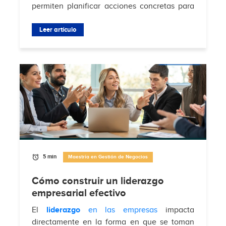
permiten planificar acciones concretas para
atraer clientes, aumentar conversiones y
fortalecer la relación con la audiencia en...
Leer artículo
5 min
Maestría en Gestión de Negocios
Cómo construir un liderazgo
empresarial efectivo
El
liderazgo
en las empresas
impacta
directamente en la forma en que se toman