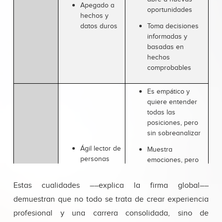
Apegado a
oportunidades
hechos y
datos duros
Toma decisiones
informadas y
basadas en
hechos
comprobables
Es empático y
quiere entender
todas las
posiciones, pero
sin sobreanalizar
Ágil lector de
Muestra
personas
emociones, pero
sin dejarse llevar
De
por ellas
Estas cualidades ––explica la firma global––
emociones
Formador
controladas
Involucra a todas
demuestran que no todo se trata de crear experiencia
de equipos
en la toma de
profesional y una carrera consolidada, sino de
Inclusivo
decisión, pero es