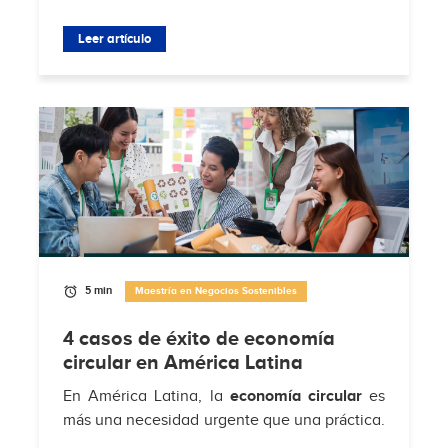
decisiones, se gestionan equipos y se
enfrentan desafíos del mercado. Según
Leer artículo
Brimco
, el 88%...
5 min
Maestría en Negocios Sostenibles
4 casos de éxito de economía
circular en América Latina
En América Latina, la
economía circular
es
más una necesidad urgente que una práctica.
Según
Hub de Economía Circular de