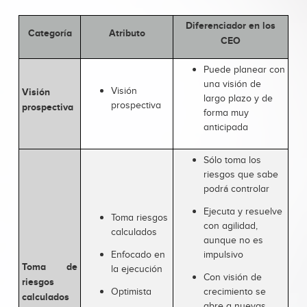
Diferenciador en los
Categoría
Atributo
CEO
Puede planear con
una visión de
Visión
Visión
largo plazo y de
prospectiva
prospectiva
forma muy
anticipada
Sólo toma los
riesgos que sabe
podrá controlar
Ejecuta y resuelve
Toma riesgos
con agilidad,
calculados
aunque no es
Enfocado en
impulsivo
Toma de
la ejecución
Con visión de
riesgos
Optimista
crecimiento se
calculados
abre a nuevas