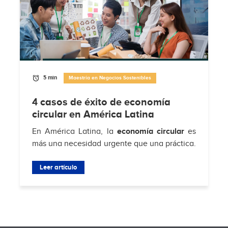
5 min
Maestría en Negocios Sostenibles
4 casos de éxito de economía
circular en América Latina
En América Latina, la
economía circular
es
más una necesidad urgente que una práctica.
Según
Hub de Economía Circular de
Residuos Sólidos Municipales
Leer artículo
, solo el 4% de
los...