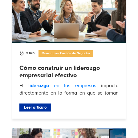
5 min
Maestría en Gestión de Negocios
Cómo construir un liderazgo
empresarial efectivo
El
liderazgo
en las empresas
impacta
directamente en la forma en que se toman
decisiones, se gestionan equipos y se
enfrentan desafíos del mercado. Según
Leer artículo
Brimco
, el 88%...