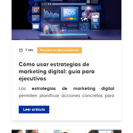
7 min
Maestría en Mercadotecnia
Cómo usar estrategias de
marketing digital: guía para
ejecutivos
Las
estrategias de marketing digital
permiten planificar acciones concretas para
atraer clientes, aumentar conversiones y
fortalecer la relación con la audiencia en...
Leer artículo