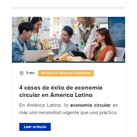
Brimco
, el 88%...
5 min
Maestría en Negocios Sostenibles
4 casos de éxito de economía
circular en América Latina
En América Latina, la
economía circular
es
más una necesidad urgente que una práctica.
Según
Hub de Economía Circular de
Residuos Sólidos Municipales
Leer artículo
, solo el 4% de
los...