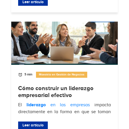
fortalecer la relación con la audiencia en...
Leer artículo
5 min
Maestría en Gestión de Negocios
Cómo construir un liderazgo
empresarial efectivo
El
liderazgo
en las empresas
impacta
directamente en la forma en que se toman
decisiones, se gestionan equipos y se
enfrentan desafíos del mercado. Según
Leer artículo