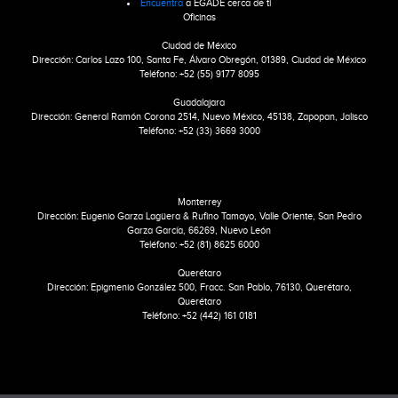
Encuentra
a EGADE cerca de ti
Oficinas
Ciudad de México
Dirección: Carlos Lazo 100, Santa Fe, Álvaro Obregón, 01389, Ciudad de México
Teléfono: +52 (55) 9177 8095
Guadalajara
Dirección: General Ramón Corona 2514, Nuevo México, 45138, Zapopan, Jalisco
Teléfono: +52 (33) 3669 3000
Monterrey
Dirección: Eugenio Garza Lagüera & Rufino Tamayo, Valle Oriente, San Pedro
Garza García, 66269, Nuevo León
Teléfono: +52 (81) 8625 6000
Querétaro
Dirección: Epigmenio González 500, Fracc. San Pablo, 76130, Querétaro,
Querétaro
Teléfono: +52 (442) 161 0181