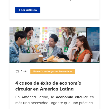
decisiones, se gestionan equipos y se
enfrentan desafíos del mercado. Según
Leer artículo
Brimco
, el 88%...
5 min
Maestría en Negocios Sostenibles
4 casos de éxito de economía
circular en América Latina
En América Latina, la
economía circular
es
más una necesidad urgente que una práctica.
Según
Hub de Economía Circular de