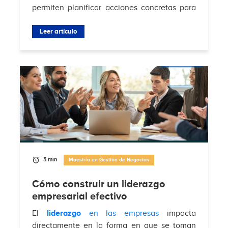
permiten planificar acciones concretas para
atraer clientes, aumentar conversiones y
fortalecer la relación con la audiencia en...
Leer artículo
5 min
Maestría en Gestión de Negocios
Cómo construir un liderazgo
empresarial efectivo
El
liderazgo
en las empresas
impacta
directamente en la forma en que se toman