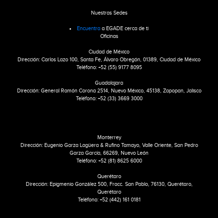
Nuestras Sedes
Encuentra
a EGADE cerca de ti
Oficinas
Ciudad de México
Dirección: Carlos Lazo 100, Santa Fe, Álvaro Obregón, 01389, Ciudad de México
Teléfono: +52 (55) 9177 8095
Guadalajara
Dirección: General Ramón Corona 2514, Nuevo México, 45138, Zapopan, Jalisco
Teléfono: +52 (33) 3669 3000
Monterrey
Dirección: Eugenio Garza Lagüera & Rufino Tamayo, Valle Oriente, San Pedro
Garza García, 66269, Nuevo León
Teléfono: +52 (81) 8625 6000
Querétaro
Dirección: Epigmenio González 500, Fracc. San Pablo, 76130, Querétaro,
Querétaro
Teléfono: +52 (442) 161 0181