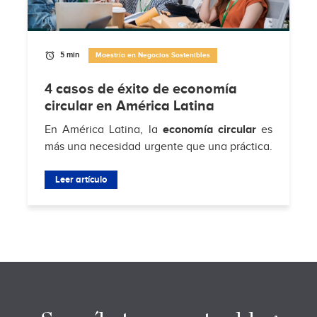
5 min
Maestría en Negocios Sostenibles
4 casos de éxito de economía
circular en América Latina
En América Latina, la
economía circular
es
más una necesidad urgente que una práctica.
Según
Hub de Economía Circular de
Residuos Sólidos Municipales
Leer artículo
, solo el 4% de
los...