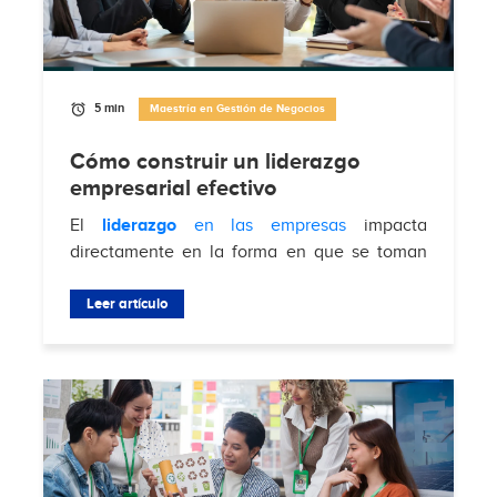
5 min
Maestría en Gestión de Negocios
Cómo construir un liderazgo
empresarial efectivo
El
liderazgo
en las empresas
impacta
directamente en la forma en que se toman
decisiones, se gestionan equipos y se
enfrentan desafíos del mercado. Según
Leer artículo
Brimco
, el 88%...