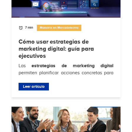
7 min
Maestría en Mercadotecnia
Cómo usar estrategias de
marketing digital: guía para
ejecutivos
Las
estrategias de marketing digital
permiten planificar acciones concretas para
atraer clientes, aumentar conversiones y
fortalecer la relación con la audiencia en...
Leer artículo