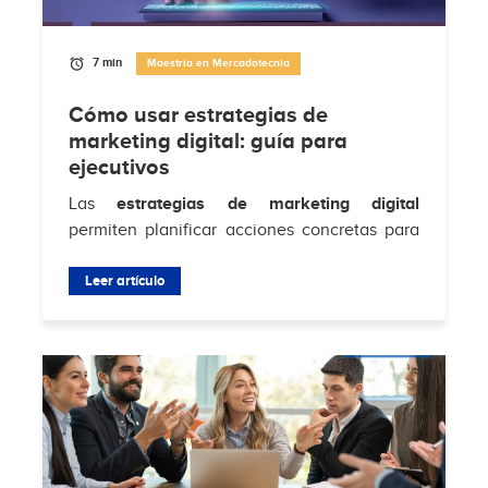
7 min
Maestría en Mercadotecnia
Cómo usar estrategias de
marketing digital: guía para
ejecutivos
Las
estrategias de marketing digital
permiten planificar acciones concretas para
atraer clientes, aumentar conversiones y
fortalecer la relación con la audiencia en...
Leer artículo