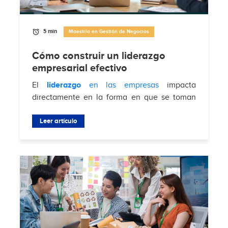
5 min
Maestría en Gestión de Negocios
Cómo construir un liderazgo
empresarial efectivo
El
liderazgo
en las empresas
impacta
directamente en la forma en que se toman
decisiones, se gestionan equipos y se
enfrentan desafíos del mercado. Según
Leer artículo
Brimco
, el 88%...