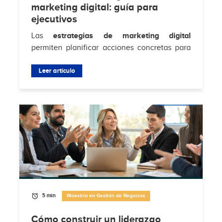
marketing digital: guía para
ejecutivos
Las
estrategias de marketing digital
permiten planificar acciones concretas para
atraer clientes, aumentar conversiones y
fortalecer la relación con la audiencia en...
Leer artículo
5 min
Maestría en Gestión de Negocios
Cómo construir un liderazgo