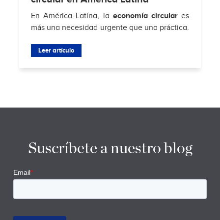
En América Latina, la
economía circular
es
más una necesidad urgente que una práctica.
Según
Hub de Economía Circular de
Residuos Sólidos Municipales
Leer artículo
, solo el 4% de
los...
Suscríbete a nuestro blog