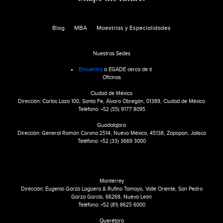
Blog
MBA
Maestrías y Especialidades
Nuestras Sedes
Encuentra
a EGADE cerca de ti
Oficinas
Ciudad de México
Dirección: Carlos Lazo 100, Santa Fe, Álvaro Obregón, 01389, Ciudad de México
Teléfono: +52 (55) 9177 8095
Guadalajara
Dirección: General Ramón Corona 2514, Nuevo México, 45138, Zapopan, Jalisco
Teléfono: +52 (33) 3669 3000
Monterrey
Dirección: Eugenio Garza Lagüera & Rufino Tamayo, Valle Oriente, San Pedro
Garza García, 66269, Nuevo León
Teléfono: +52 (81) 8625 6000
Querétaro