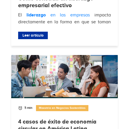
empresarial efectivo
El
liderazgo
en las empresas
impacta
directamente en la forma en que se toman
decisiones, se gestionan equipos y se
enfrentan desafíos del mercado. Según
Leer artículo
Brimco
, el 88%...
5 min
Maestría en Negocios Sostenibles
4 casos de éxito de economía
circular en América Latina