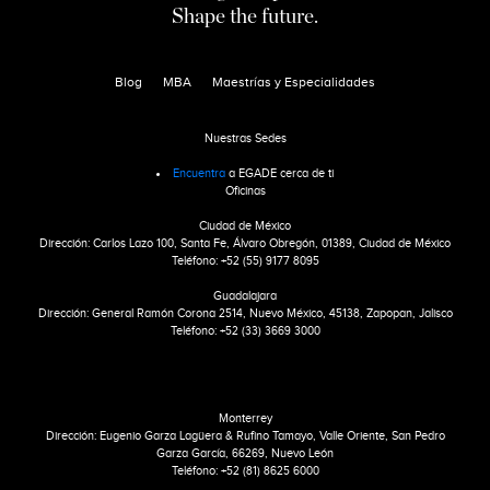
Shape the future.
Blog
MBA
Maestrías y Especialidades
Nuestras Sedes
Encuentra
a EGADE cerca de ti
Oficinas
Ciudad de México
Dirección: Carlos Lazo 100, Santa Fe, Álvaro Obregón, 01389, Ciudad de México
Teléfono: +52 (55) 9177 8095
Guadalajara
Dirección: General Ramón Corona 2514, Nuevo México, 45138, Zapopan, Jalisco
Teléfono: +52 (33) 3669 3000
Monterrey
Dirección: Eugenio Garza Lagüera & Rufino Tamayo, Valle Oriente, San Pedro
Garza García, 66269, Nuevo León
Teléfono: +52 (81) 8625 6000