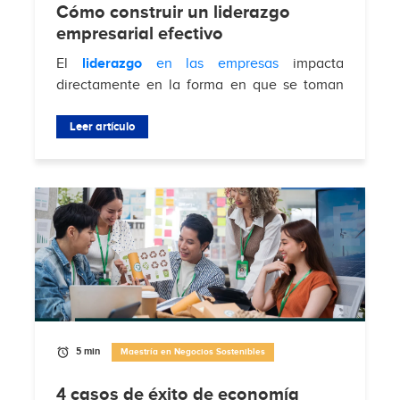
Cómo construir un liderazgo
empresarial efectivo
El
liderazgo
en las empresas
impacta
directamente en la forma en que se toman
decisiones, se gestionan equipos y se
enfrentan desafíos del mercado. Según
Leer artículo
Brimco
, el 88%...
5 min
Maestría en Negocios Sostenibles
4 casos de éxito de economía