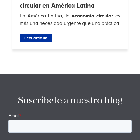
circular en América Latina
En América Latina, la
economía circular
es
más una necesidad urgente que una práctica.
Según
Hub de Economía Circular de
Residuos Sólidos Municipales
Leer artículo
, solo el 4% de
los...
Suscríbete a nuestro blog