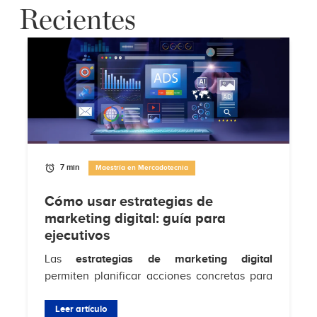
Recientes
7 min
Maestría en Mercadotecnia
Cómo usar estrategias de
marketing digital: guía para
ejecutivos
Las
estrategias de marketing digital
permiten planificar acciones concretas para
atraer clientes, aumentar conversiones y
fortalecer la relación con la audiencia en...
Leer artículo