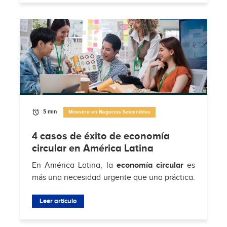
5 min
Maestría en Negocios Sostenibles
4 casos de éxito de economía
circular en América Latina
En América Latina, la
economía circular
es
más una necesidad urgente que una práctica.
Según
Hub de Economía Circular de
Residuos Sólidos Municipales
Leer artículo
, solo el 4% de
los...