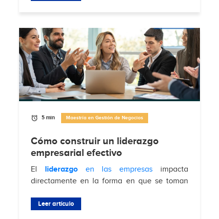
5 min
Maestría en Gestión de Negocios
Cómo construir un liderazgo
empresarial efectivo
El
liderazgo
en las empresas
impacta
directamente en la forma en que se toman
decisiones, se gestionan equipos y se
enfrentan desafíos del mercado. Según
Leer artículo
Brimco
, el 88%...