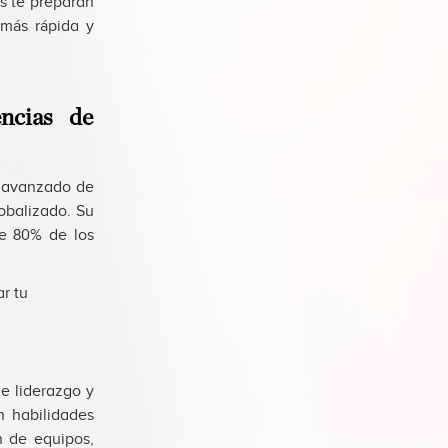
os te preparan
 más rápida y
ncias de
l avanzado de
obalizado. Su
ue 80% de los
r tu
e liderazgo y
n habilidades
n de equipos,