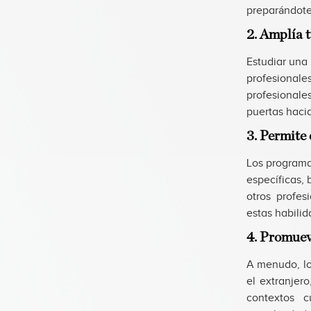
preparándote
2. Amplía 
Estudiar una 
profesionale
profesionale
puertas haci
3. Permite
Los programa
específicas,
otros profe
estas habili
4. Promueve
A menudo, lo
el extranjer
contextos c