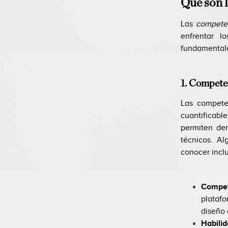
Qué son 
Las
compete
enfrentar l
fundamental
1. Compete
Las competen
cuantificabl
permiten dem
técnicos. A
conocer incl
Compet
platafo
diseño 
Habilid