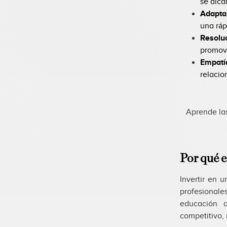
se alca
Adapta
una ráp
Resolu
promovi
Empatí
relacio
Aprende la
Por qué e
Invertir en 
profesionale
educación 
competitivo, 