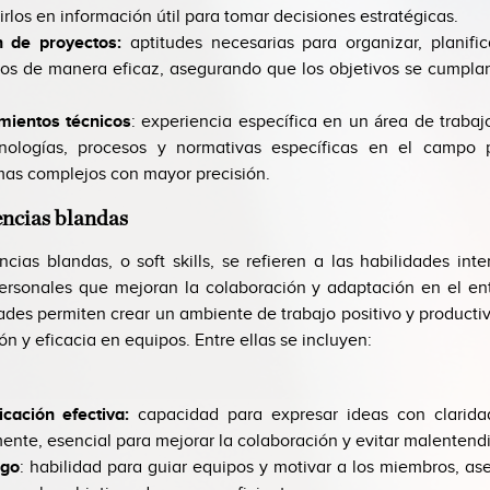
irlos en información útil para tomar decisiones estratégicas.
n de proyectos:
aptitudes necesarias para organizar, planific
os de manera eficaz, asegurando que los objetivos se cumpla
mientos técnicos
: experiencia específica en un área de traba
cnologías, procesos y normativas específicas en el campo p
as complejos con mayor precisión.
encias blandas
cias blandas, o soft skills, se refieren a las habilidades inte
ersonales que mejoran la colaboración y adaptación en el ent
ades permiten crear un ambiente de trabajo positivo y productiv
ón y eficacia en equipos. Entre ellas se incluyen:
cación efectiva:
capacidad para expresar ideas con clarida
ente, esencial para mejorar la colaboración y evitar malentend
zgo
: habilidad para guiar equipos y motivar a los miembros, a