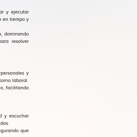
ar y ejecutar
n en tiempo y
jo, dominando
ara resolver
rpersonales y
orno laboral.
o, facilitando
d y escuchar
idos.
segurando que