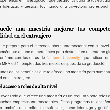
 experiencia en investigación que desarrollas durante tus estudi
e liderazgo y gestión, facilitando una trayectoria profesional
ede una maestría mejorar tus compete
idad en el extranjero
 te prepara para el mercado laboral internacional con su nive
ormándote de una manera única para destacar en un entorno gl
confirma con los datos de
National University
, que indican q
 MBA están empleados tres meses después de su graduación.
gunos de los beneficios que te ofrece una maestría para aumenta
 en el extranjero:
el acceso a roles de alto nivel
 avanzada que ofrece una maestría es un requisito para roles d
uchas empresas internacionales. Estos programas te enseña
ro también desarrollan tus soft skills, como liderazgo y gestió