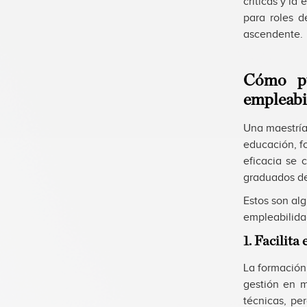
críticas y la
para roles d
ascendente.
Cómo pu
empleabil
Una maestría
educación, f
eficacia se 
graduados de
Estos son al
empleabilidad
1. Facilita 
La formación
gestión en m
técnicas, pe