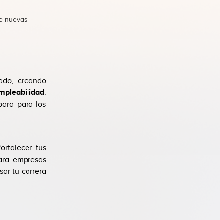
re nuevas
ado, creando
mpleabilidad
.
para para los
ortalecer tus
para empresas
ar tu carrera