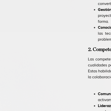
convert
Gestió
proyect
forma.
Conoci
las te
problem
2. Compet
Las competen
cualidades p
Estas habilid
la colaboraci
Comuni
activam
Lidera