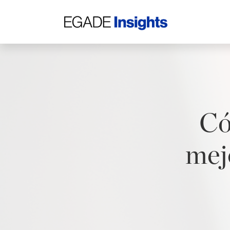
Có
mej