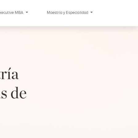
xecutive MBA
Maestría y Especialidad
ría
s de