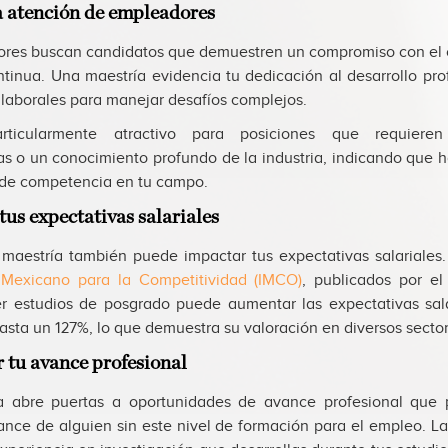
la atención de empleadores
res buscan candidatos que demuestren un compromiso con el 
ntinua. Una maestría evidencia tu dedicación al desarrollo prof
laborales para manejar desafíos complejos.
ticularmente atractivo para posiciones que requieren
as o un conocimiento profundo de la industria, indicando que 
l de competencia en tu campo.
tus expectativas salariales
 maestría también puede impactar tus expectativas salariales
o Mexicano para la Competitividad (IMCO)
, publicados por e
er estudios de posgrado puede aumentar las expectativas sal
asta un 127%, lo que demuestra su valoración en diversos sector
 tu avance profesional
a abre puertas a oportunidades de avance profesional que p
cance de alguien sin este nivel de formación para el empleo. La