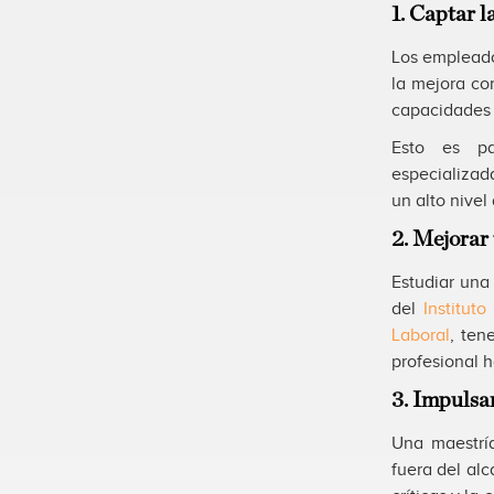
1. Captar 
Los empleado
la mejora co
capacidades 
Esto es par
especializad
un alto nive
2. Mejorar 
Estudiar una
del
Institut
Laboral
, ten
profesional h
3. Impulsar
Una maestrí
fuera del al