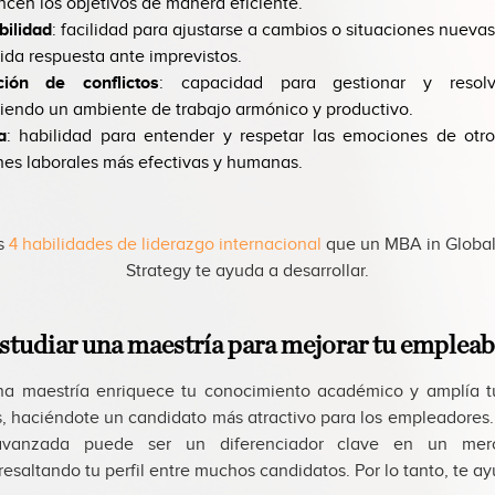
ncen los objetivos de manera eficiente.
bilidad
: facilidad para ajustarse a cambios o situaciones nueva
ida respuesta ante imprevistos.
ción de conflictos
: capacidad para gestionar y resolv
endo un ambiente de trabajo armónico y productivo.
a
: habilidad para entender y respetar las emociones de otros
nes laborales más efectivas y humanas.
s
4 habilidades de liderazgo internacional
que un MBA in Global
Strategy te ayuda a desarrollar.
studiar una maestría para mejorar tu empleab
una maestría enriquece tu conocimiento académico y amplía t
s, haciéndote un candidato más atractivo para los empleadores. 
avanzada puede ser un diferenciador clave en un merc
resaltando tu perfil entre muchos candidatos. Por lo tanto, te ay