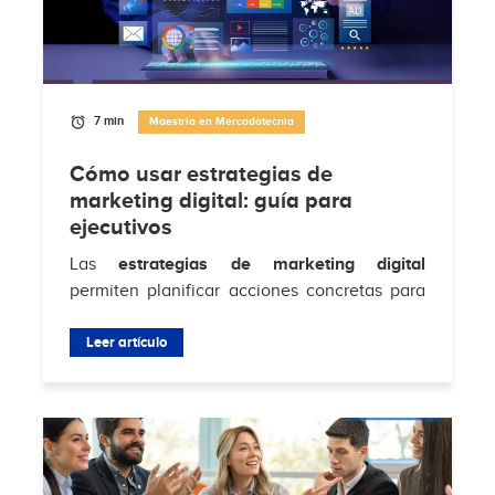
7 min
Maestría en Mercadotecnia
Cómo usar estrategias de
marketing digital: guía para
ejecutivos
Las
estrategias de marketing digital
permiten planificar acciones concretas para
atraer clientes, aumentar conversiones y
fortalecer la relación con la audiencia en...
Leer artículo