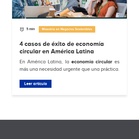
5 min
Maestría en Negocios Sostenibles
4 casos de éxito de economía
circular en América Latina
En América Latina, la
economía circular
es
más una necesidad urgente que una práctica.
Según
Hub de Economía Circular de
Residuos Sólidos Municipales
Leer artículo
, solo el 4% de
los...