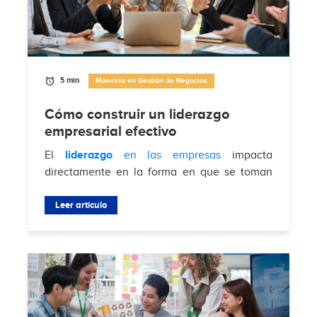
5 min
Maestría en Gestión de Negocios
Cómo construir un liderazgo
empresarial efectivo
El
liderazgo
en las empresas
impacta
directamente en la forma en que se toman
decisiones, se gestionan equipos y se
enfrentan desafíos del mercado. Según
Leer artículo
Brimco
, el 88%...