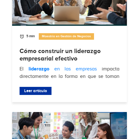
5 min
Maestría en Gestión de Negocios
Cómo construir un liderazgo
empresarial efectivo
El
liderazgo
en las empresas
impacta
directamente en la forma en que se toman
decisiones, se gestionan equipos y se
enfrentan desafíos del mercado. Según
Leer artículo
Brimco
, el 88%...