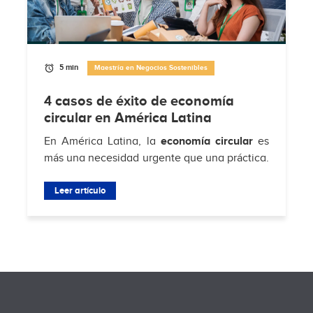
5 min
Maestría en Negocios Sostenibles
4 casos de éxito de economía
circular en América Latina
En América Latina, la
economía circular
es
más una necesidad urgente que una práctica.
Según
Hub de Economía Circular de
Residuos Sólidos Municipales
Leer artículo
, solo el 4% de
los...