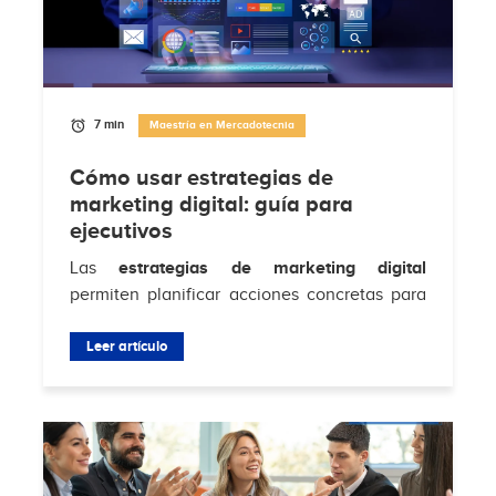
7 min
Maestría en Mercadotecnia
Cómo usar estrategias de
marketing digital: guía para
ejecutivos
Las
estrategias de marketing digital
permiten planificar acciones concretas para
atraer clientes, aumentar conversiones y
fortalecer la relación con la audiencia en...
Leer artículo