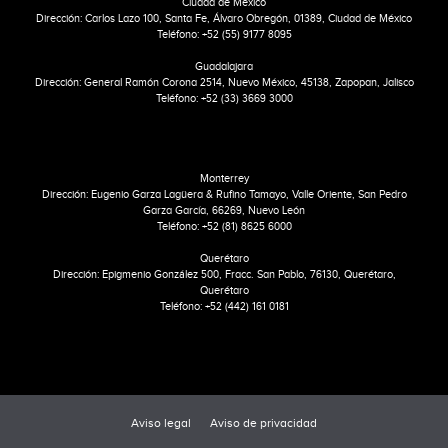
Ciudad de México
Dirección: Carlos Lazo 100, Santa Fe, Álvaro Obregón, 01389, Ciudad de México
Teléfono: +52 (55) 9177 8095
Guadalajara
Dirección: General Ramón Corona 2514, Nuevo México, 45138, Zapopan, Jalisco
Teléfono: +52 (33) 3669 3000
Monterrey
Dirección: Eugenio Garza Lagüera & Rufino Tamayo, Valle Oriente, San Pedro
Garza García, 66269, Nuevo León
Teléfono: +52 (81) 8625 6000
Querétaro
Dirección: Epigmenio González 500, Fracc. San Pablo, 76130, Querétaro,
Querétaro
Teléfono: +52 (442) 161 0181
Aviso legal
Aviso de privacidad